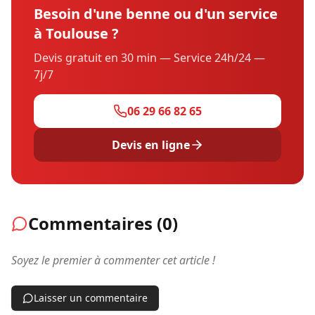
Besoin d'une benne ou d'un service
à Toulouse ?
Devis gratuit en 30 min — Service 24h/24 —
7j/7
06 29 66 82 65
Devis en ligne
Commentaires (
0
)
Soyez le premier à commenter cet article !
Laisser un commentaire