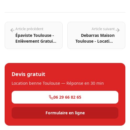
Article précédent
Article suivant
Épaviste Toulouse -
Debarras Maison
Enlèvement Gratuit
Toulouse - Location
Voiture Hors
Benne & Enlèvement
d'Usage
Professionnel
Devis gratuit
Location benne Toulouse — Réponse en 30 min
06 29 66 82 65
Formulaire en ligne