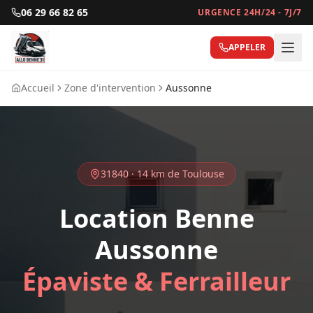
06 29 66 82 65
URGENCE 24H/24 - 7J/7
APPELER
Accueil
Zone d'intervention
Aussonne
31840
·
14 km
de Toulouse
Location Benne
Aussonne
Épaviste & Ferrailleur