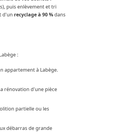
s), puis enlèvement et tri
et d'un
recyclage à 90 %
dans
Labège
:
 un appartement à
Labège
.
 la rénovation d'une pièce
ition partielle ou les
aux débarras de grande