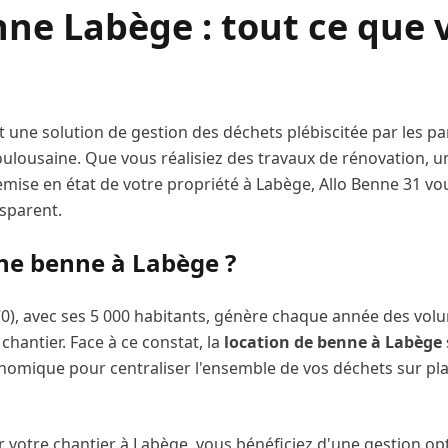
enne
Labège
: tout ce que 
 une solution de gestion des déchets plébiscitée par les part
oulousaine. Que vous réalisiez des travaux de rénovation, 
emise en état de votre propriété à
Labège
, Allo Benne 31 v
nsparent.
une benne à
Labège
?
70
), avec ses
5 000
habitants, génère chaque année des vol
chantier. Face à ce constat, la
location de benne à
Labège
onomique pour centraliser l'ensemble de vos déchets sur plac
 votre chantier à
Labège
, vous bénéficiez d'une gestion op