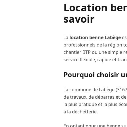
Location b
savoir
La
location benne
Labège
est
professionnels de la région t
chantier BTP ou une simple r
service flexible, rapide et tra
Pourquoi choisir 
La commune de
Labège
(
316
de travaux, de débarras et de 
la plus pratique et la plus éc
à la déchetterie.
En optant pour une benne sur