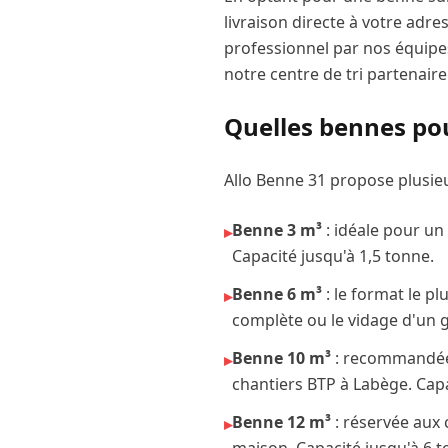
livraison directe à votre adre
professionnel par nos équipes
notre centre de tri partenaire
Quelles bennes po
Allo Benne 31 propose plusie
Benne 3 m³
: idéale pour un
▸
Capacité jusqu'à 1,5 tonne.
Benne 6 m³
: le format le p
▸
complète ou le vidage d'un 
Benne 10 m³
: recommandée p
▸
chantiers BTP à
Labège
. Cap
Benne 12 m³
: réservée aux
▸