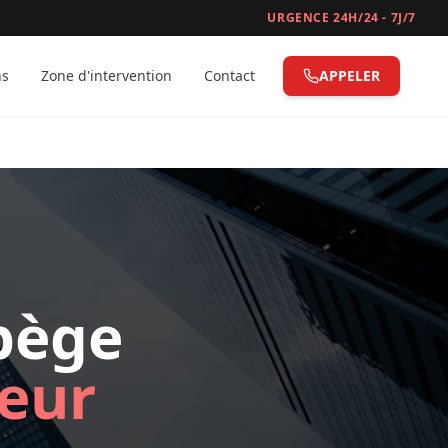
URGENCE 24H/24 - 7J/7
ns
Zone d'intervention
Contact
APPELER
bège
leur