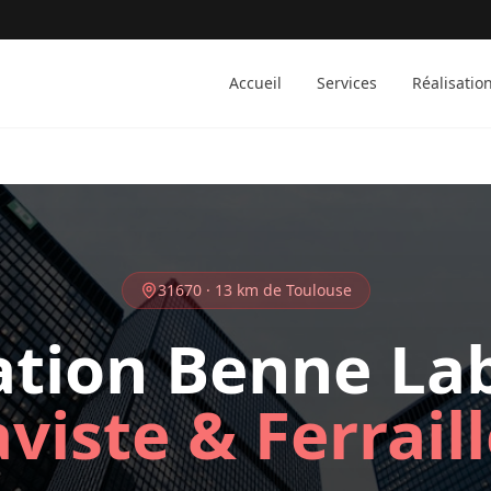
m
Accueil
Services
Réalisatio
31670
·
13 km
de Toulouse
ation Benne
La
viste & Ferrail