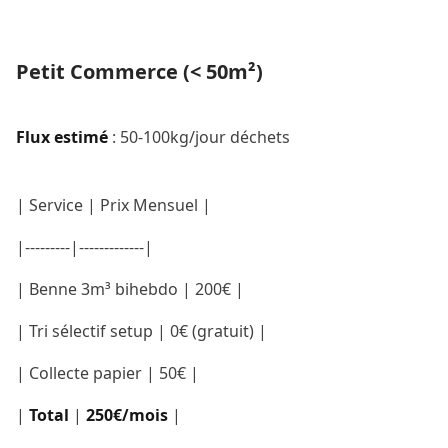
Petit Commerce (< 50m²)
Flux estimé
: 50-100kg/jour déchets
| Service | Prix Mensuel |
|---------|-------------|
| Benne 3m³ bihebdo | 200€ |
| Tri sélectif setup | 0€ (gratuit) |
| Collecte papier | 50€ |
|
Total
|
250€/mois
|