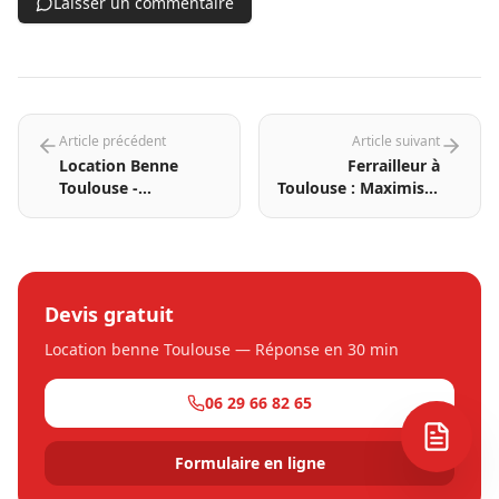
Laisser un commentaire
Article précédent
Article suivant
Location Benne
Ferrailleur à
Toulouse -
Toulouse : Maximiser
Avantages
la valeur de vos
Environnement &
métaux recyclés
Recyclage
Responsable
Devis gratuit
Location benne Toulouse — Réponse en 30 min
06 29 66 82 65
Formulaire en ligne