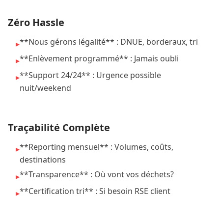
Zéro Hassle
**Nous gérons légalité** : DNUE, borderaux, tri
▸
**Enlèvement programmé** : Jamais oubli
▸
**Support 24/24** : Urgence possible
▸
nuit/weekend
Traçabilité Complète
**Reporting mensuel** : Volumes, coûts,
▸
destinations
**Transparence** : Où vont vos déchets?
▸
**Certification tri** : Si besoin RSE client
▸