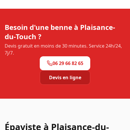
Besoin d'une benne à
Plaisance-
du-Touch
?
Devis gratuit en moins de 30 minutes. Service 24h/24,
7j/7.
06 29 66 82 65
Devis en ligne
Épaviste à
Plaisance-du-